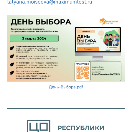
tatyana.moiseeva@maximumtest.ru
День-Выбора.pdf