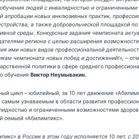
 обучения людей с инвалидностью и ограниченным
й апробации новых инклюзивных практик, професси
устройства, а также добровольческой площадкой п
ивной среды. Конкурсные задания чемпионата акту
дателями региона с целью расширения возможносте
ния ими новых видов профессиональной деятельност
икам чемпионата новых побед и достижений!»,
– от
арственной политики в сфере среднего профессион
го обучения
Виктор Неумывакин.
ый цикл – юбилейный, за 10 лет движение «Абилимп
 самым узнаваемым в области развития профессио
лидностью и ограниченными возможностями здоровь
й семьей «Абилимпикс».
кс» в России в этом году исполняется 10 лет, с 20