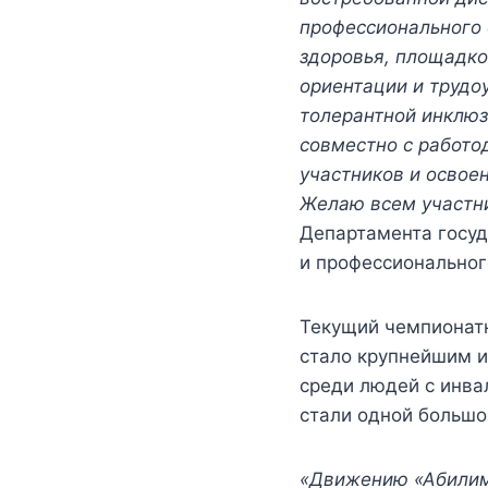
профессионального
здоровья, площадко
ориентации и трудо
толерантной инклюз
совместно с работо
участников и освое
Желаю всем участн
Департамента госуд
и профессионально
Текущий чемпионатн
стало крупнейшим и
среди людей с инва
стали одной большо
«Движению «Абилимпи