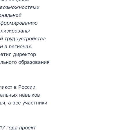
и возможностями
ональной
о формированию
ализированы
й трудоустройства
и в регионах.
метил директор
ального образования
икс» в России
нальных навыков
я, а все участники
17 года проект