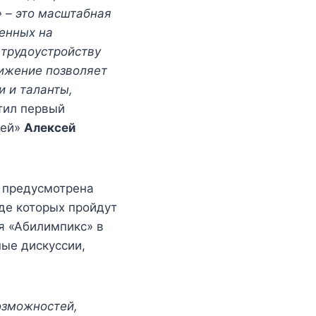
 – это масштабная
енных на
трудоустройству
ижение позволяет
и и таланты,
тил первый
тей»
Алексей
 предусмотрена
де которых пройдут
я «Абилимпикс» в
ные дискуссии,
озможностей,