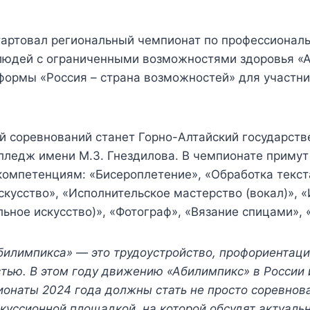
тартовал региональный чемпионат по профессионал
 людей с ограниченными возможностями здоровья «
формы «Россия – страна возможностей» для участни
 соревнований станет Горно-Алтайский государст
лледж имени М.З. Гнездилова. В чемпионате примут
 компетенциям: «Бисероплетение», «Обработка текст
скусство», «Исполнительское мастерство (вокал)», 
льное искусство)», «Фотограф», «Вязание спицами», 
билимпикса» — это трудоустройство, профориентаци
тью. В этом году движению «Абилимпикс» в России и
онаты 2024 года должны стать не просто соревнов
куссионной площадкой, на которой обсудят актуаль