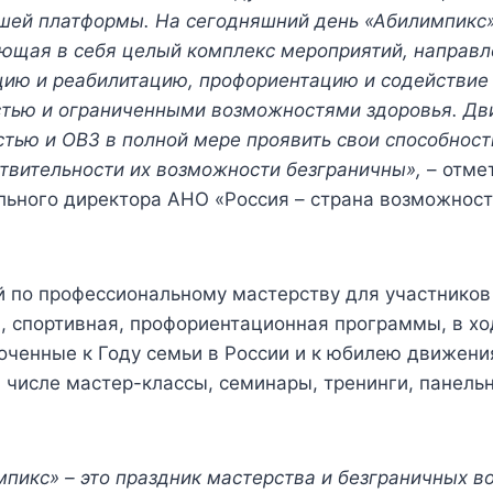
шей платформы. На сегодняшний день «Абилимпикс»
ющая в себя целый комплекс мероприятий, направл
ию и реабилитацию, профориентацию и содействие 
стью и ограниченными возможностями здоровья. Дв
тью и ОВЗ в полной мере проявить свои способност
йствительности их возможности безграничны»,
– отме
льного директора АНО «Россия – страна возможнос
 по профессиональному мастерству для участников
я, спортивная, профориентационная программы, в хо
оченные к Году семьи в России и к юбилею движени
м числе мастер-классы, семинары, тренинги, панель
пикс» – это праздник мастерства и безграничных в