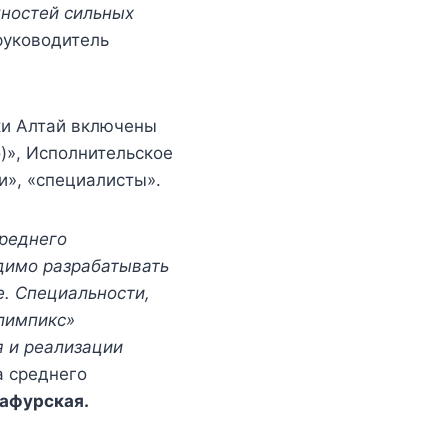
жностей сильных
руководитель
ки Алтай включены
)», Исполнительское
и», «специалисты».
среднего
димо разрабатывать
. Специальности,
лимпикс»
я и реализации
а среднего
афурская.