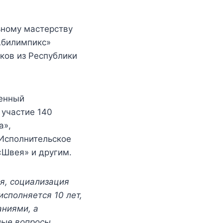
ьному мастерству
Абилимпикс»
ков из Республики
венный
 участие 140
а»,
«Исполнительское
«Швея» и другим.
я, социализация
сполняется 10 лет,
аниями, а
ные вопросы