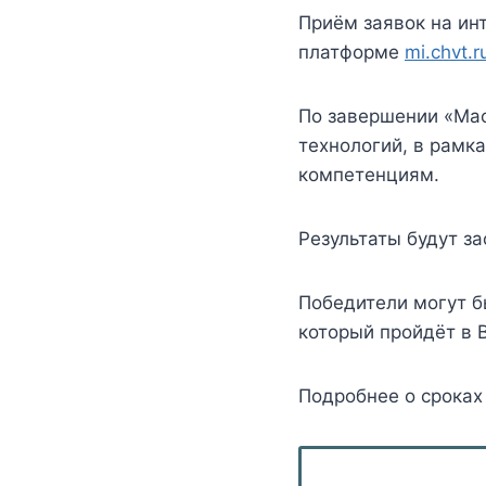
Приём заявок на ин
платформе
mi.chvt.r
По завершении «Мас
технологий, в рамк
компетенциям.
Результаты будут з
Победители могут б
который пройдёт в 
Подробнее о сроках