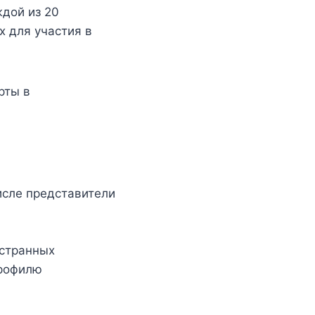
дой из 20
 для участия в
рты в
исле представители
остранных
профилю