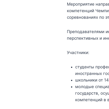
Мероприятие направ
компетенций Чемпио
соревнованиях по э
Преподавателями и
перспективных и ин
Участники:
студенты профе
иностранных го
школьники от 14
молодые специа
государств, ос
компетенций в в