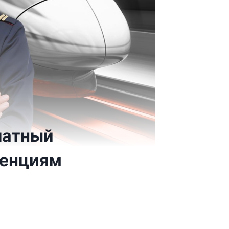
латный
тенциям