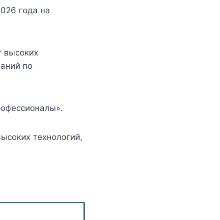
2026 года на
т высоких
наний по
рофессионалы».
ысоких технологий,