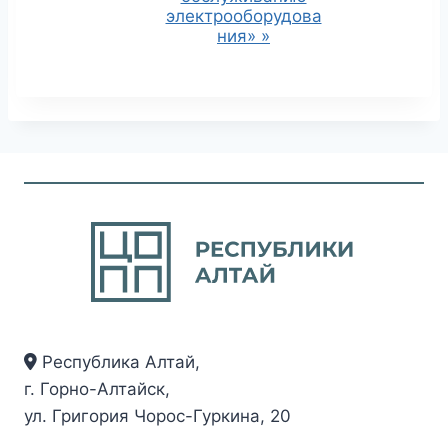
электрооборудова
п
ния»
»
р
и
я
т
и
е
Республика Алтай,
г. Горно-Алтайск,
ул. Григория Чорос-Гуркина, 20