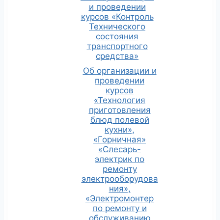
Н
и проведении
а
курсов «Контроль
Технического
в
состояния
транспортного
и
средства»
г
Об организации и
проведении
а
курсов
«Технология
ц
приготовления
блюд полевой
и
кухни»,
«Горничная»
я
«Слесарь-
М
электрик по
ремонту
е
электрооборудова
ния»,
р
«Электромонтер
по ремонту и
о
обслуживанию